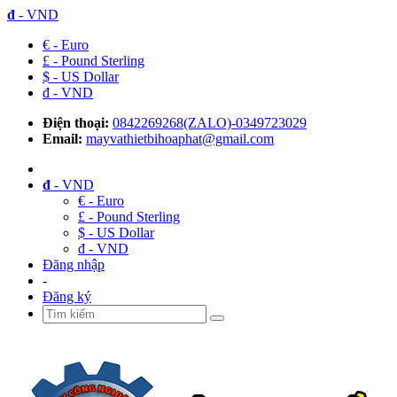
đ
- VND
€ - Euro
£ - Pound Sterling
$ - US Dollar
đ - VND
Điện thoại:
0842269268(ZALO)-0349723029
Email:
mayvathietbihoaphat@gmail.com
đ
- VND
€ - Euro
£ - Pound Sterling
$ - US Dollar
đ - VND
Đăng nhập
-
Đăng ký