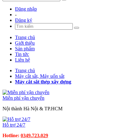
Đăng nhập
-
Đăng ký
Trang chủ
Giới thiệu
Sản phẩm
Tin tức
Liên hệ
Trang chủ
Máy cắt sắt, Máy uốn sắt
Máy cắt sắt thép xây dựng
Miễn phí vận chuyển
Nội thành Hà Nội & TP.HCM
Hỗ trợ 24/7
Hotline:
0349.723.029