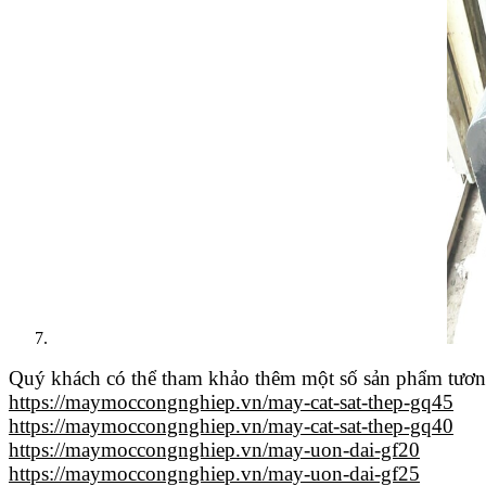
Quý khách có thể tham khảo thêm một số sản phẩm tương 
https://maymoccongnghiep.vn/may-cat-sat-thep-gq45
https://maymoccongnghiep.vn/may-cat-sat-thep-gq40
https://maymoccongnghiep.vn/may-uon-dai-gf20
https://maymoccongnghiep.vn/may-uon-dai-gf25