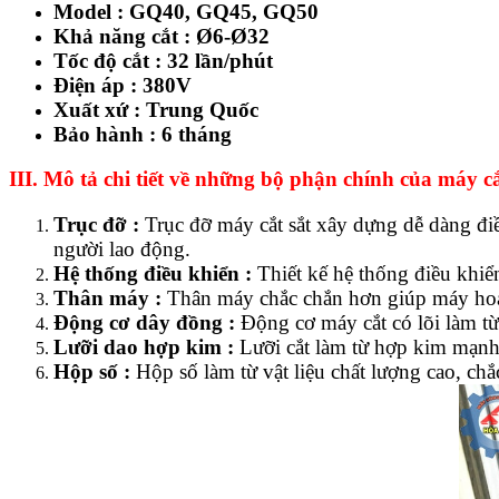
Model : GQ40, GQ45, GQ50
Khả năng cắt : Ø6-Ø32
Tốc độ cắt : 32 lần/phút
Điện áp : 380V
Xuất xứ : Trung Quốc
Bảo hành : 6 tháng
III. Mô tả chi tiết về những bộ phận chính của máy cắ
Trục đỡ :
Trục đỡ máy cắt sắt xây dựng dễ dàng điều
người lao động.
Hệ thống điều khiển :
Thiết kế hệ thống điều khiển
Thân máy :
Thân máy chắc chắn hơn giúp máy hoạt
Động cơ dây đồng :
Động cơ máy cắt có lõi làm t
Lưỡi dao hợp kim :
Lưỡi cắt làm từ hợp kim mạnh
Hộp số :
Hộp số làm từ vật liệu chất lượng cao, ch