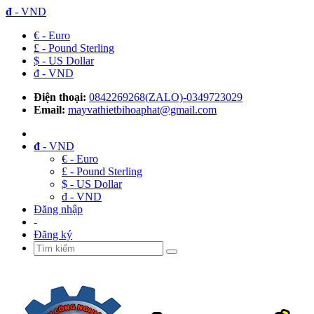
đ
- VND
€ - Euro
£ - Pound Sterling
$ - US Dollar
đ - VND
Điện thoại:
0842269268(ZALO)-0349723029
Email:
mayvathietbihoaphat@gmail.com
đ
- VND
€ - Euro
£ - Pound Sterling
$ - US Dollar
đ - VND
Đăng nhập
-
Đăng ký