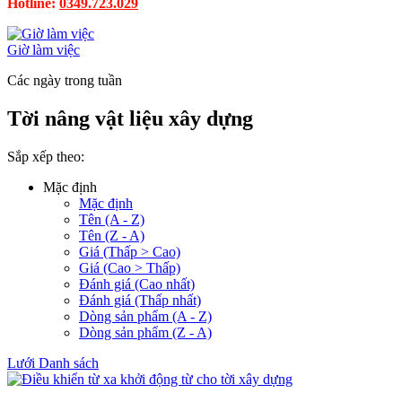
Hotline:
0349.723.029
Giờ làm việc
Các ngày trong tuần
Tời nâng vật liệu xây dựng
Sắp xếp theo:
Mặc định
Mặc định
Tên (A - Z)
Tên (Z - A)
Giá (Thấp > Cao)
Giá (Cao > Thấp)
Đánh giá (Cao nhất)
Đánh giá (Thấp nhất)
Dòng sản phẩm (A - Z)
Dòng sản phẩm (Z - A)
Lưới
Danh sách