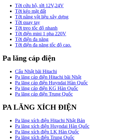
Tời cứu hộ, tời 12V,24V
Tời kéo mặt đất
Tời nâng vật liệu xây dựng
Tời quay tay
Tời treo tốc độ nhanh
Tời điện mini 1 pha 220V
Tời điện đa năng
Tời điện đa năng tốc độ cao.
Pa lăng cáp điện
Cẩu Nhật bãi Hitachi
Pa lăng cáp điện Hitachi bãi Nhật
Pa lăng cáp điện Huyndai Hàn Quốc
Pa lăng cáp điện KG Hàn Quốc
Pa lăng cáp điện Trung Quốc
PA LĂNG XÍCH ĐIỆN
Pa lăng xích điện Hitachi Nhật Bản
Pa lăng xích điện Huyndai Hàn Quốc
Pa lăng xích điện LK Hàn Quốc
Pa lăng xích điện Trung Quốc