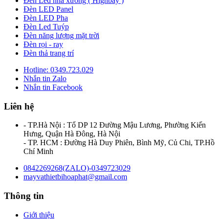
Đèn Led nhà xưởng ( Highbay )
Đèn LED Panel
Đèn LED Pha
Đèn Led Tuýp
Đèn năng lượng mặt trời
Đèn rọi - ray
Đèn thả trang trí
Hotline: 0349.723.029
Nhắn tin Zalo
Nhắn tin Facebook
Liên hệ
- TP.Hà Nội : Tổ DP 12 Đường Mậu Lương, Phường Kiến
Hưng, Quận Hà Đông, Hà Nội
- TP. HCM : Đường Hà Duy Phiên, Bình Mỹ, Củ Chi, TP.Hồ
Chí Minh
0842269268(ZALO)-0349723029
mayvathietbihoaphat@gmail.com
Thông tin
Giới thiệu