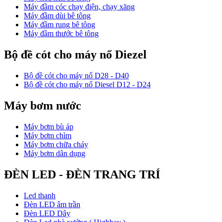
Máy đầm cóc chạy điện, chạy xăng
Máy đầm dùi bê tông
Máy đầm rung bê tông
Máy đầm thước bê tông
Bộ đề cót cho máy nổ Diezel
Bộ đề cót cho máy nổ D28 - D40
Bộ đề cót cho máy nổ Diesel D12 - D24
Máy bơm nước
Máy bơm bù áp
Máy bơm chìm
Máy bơm chữa cháy
Máy bơm dân dụng
ĐÈN LED - ĐÈN TRANG TRÍ
Led thanh
Đèn LED âm trần
Đèn LED Dây