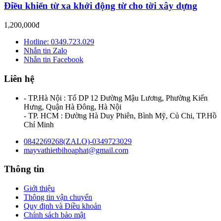
Điều khiển từ xa khởi động từ cho tời xây dựng
1,200,000đ
Hotline: 0349.723.029
Nhắn tin Zalo
Nhắn tin Facebook
Liên hệ
- TP.Hà Nội : Tổ DP 12 Đường Mậu Lương, Phường Kiến
Hưng, Quận Hà Đông, Hà Nội
- TP. HCM : Đường Hà Duy Phiên, Bình Mỹ, Củ Chi, TP.Hồ
Chí Minh
0842269268(ZALO)-0349723029
mayvathietbihoaphat@gmail.com
Thông tin
Giới thiệu
Thông tin vận chuyển
Quy định và Điều khoản
Chính sách bảo mật