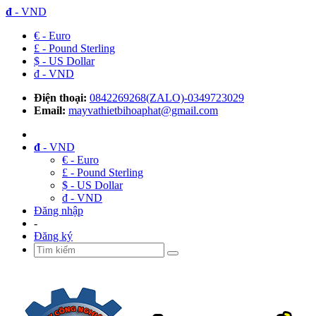
đ
- VND
€ - Euro
£ - Pound Sterling
$ - US Dollar
đ - VND
Điện thoại:
0842269268(ZALO)-0349723029
Email:
mayvathietbihoaphat@gmail.com
đ
- VND
€ - Euro
£ - Pound Sterling
$ - US Dollar
đ - VND
Đăng nhập
-
Đăng ký