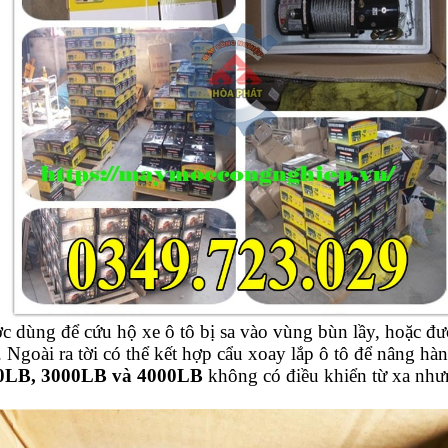
ược dùng để cứu hộ xe ô tô bị sa vào vùng bùn lầy, hoặc đ
 Ngoài ra tời có thể kết hợp cẩu xoay lắp ô tô để nâng hàng
0LB, 3000LB và 4000LB
không có điều khiển từ xa như