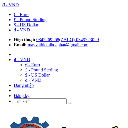
đ
- VND
€ - Euro
£ - Pound Sterling
$ - US Dollar
đ - VND
Điện thoại:
0842269268(ZALO)-0349723029
Email:
mayvathietbihoaphat@gmail.com
đ
- VND
€ - Euro
£ - Pound Sterling
$ - US Dollar
đ - VND
Đăng nhập
-
Đăng ký