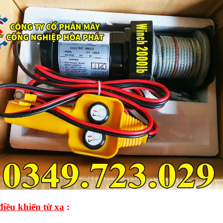
iều khiển từ xa
: