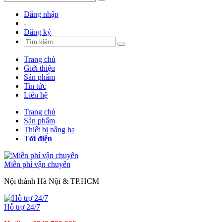
Đăng nhập
-
Đăng ký
Trang chủ
Giới thiệu
Sản phẩm
Tin tức
Liên hệ
Trang chủ
Sản phẩm
Thiết bị nâng hạ
Tời điện
Miễn phí vận chuyển
Nội thành Hà Nội & TP.HCM
Hỗ trợ 24/7