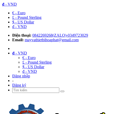
đ
- VND
€ - Euro
£ - Pound Sterling
$ - US Dollar
đ - VND
Điện thoại:
0842269268(ZALO)-0349723029
Email:
mayvathietbihoaphat@gmail.com
đ
- VND
€ - Euro
£ - Pound Sterling
$ - US Dollar
đ - VND
Đăng nhập
-
Đăng ký