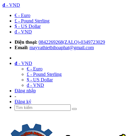
đ
- VND
€ - Euro
£ - Pound Sterling
$ - US Dollar
đ - VND
Điện thoại:
0842269268(ZALO)-0349723029
Email:
mayvathietbihoaphat@gmail.com
đ
- VND
€ - Euro
£ - Pound Sterling
$ - US Dollar
đ - VND
Đăng nhập
-
Đăng ký