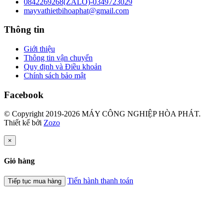
0842269268(ZALO)-0349723029
mayvathietbihoaphat@gmail.com
Thông tin
Giới thiệu
Thông tin vận chuyển
Quy định và Điều khoản
Chính sách bảo mật
Facebook
© Copyright 2019-2026 MÁY CÔNG NGHIỆP HÒA PHÁT.
Thiết kế bởi
Zozo
×
Giỏ hàng
Tiến hành thanh toán
Tiếp tục mua hàng