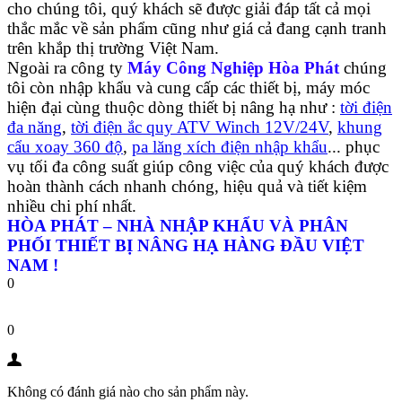
cho chúng tôi, quý khách sẽ được giải đáp tất cả mọi
thắc mắc về sản phẩm cũng như giá cả đang cạnh tranh
trên khắp thị trường Việt Nam.
Ngoài ra công ty
Máy Công Nghiệp Hòa Phát
chúng
tôi còn nhập khẩu và cung cấp các thiết bị, máy móc
hiện đại cùng thuộc dòng thiết bị nâng hạ như :
tời điện
đa năng
,
tời điện ắc quy ATV Winch 12V/24V
,
khung
cẩu xoay 360 độ
,
pa lăng xích điện nhập khẩu
... phục
vụ tối đa công suất giúp công việc của quý khách được
hoàn thành cách nhanh chóng, hiệu quả và tiết kiệm
nhiều chi phí nhất.
HÒA PHÁT – NHÀ NHẬP KHẨU VÀ PHÂN
PHỐI THIẾT BỊ NÂNG HẠ HÀNG ĐẦU VIỆT
NAM !
0
0
Không có đánh giá nào cho sản phẩm này.