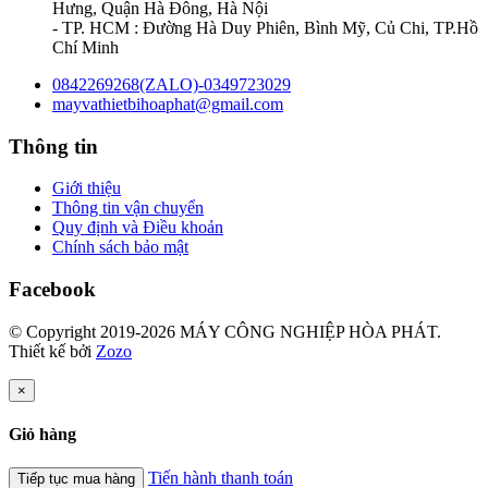
Hưng, Quận Hà Đông, Hà Nội
- TP. HCM : Đường Hà Duy Phiên, Bình Mỹ, Củ Chi, TP.Hồ
Chí Minh
0842269268(ZALO)-0349723029
mayvathietbihoaphat@gmail.com
Thông tin
Giới thiệu
Thông tin vận chuyển
Quy định và Điều khoản
Chính sách bảo mật
Facebook
© Copyright 2019-2026 MÁY CÔNG NGHIỆP HÒA PHÁT.
Thiết kế bởi
Zozo
×
Giỏ hàng
Tiến hành thanh toán
Tiếp tục mua hàng