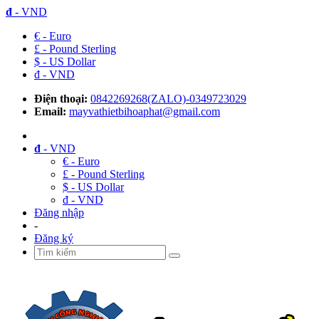
đ
- VND
€ - Euro
£ - Pound Sterling
$ - US Dollar
đ - VND
Điện thoại:
0842269268(ZALO)-0349723029
Email:
mayvathietbihoaphat@gmail.com
đ
- VND
€ - Euro
£ - Pound Sterling
$ - US Dollar
đ - VND
Đăng nhập
-
Đăng ký